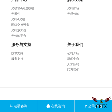
SFP-10G-CWDM-40KM
SFP-10G-CWDM-80KM
光模块&高速线缆
光纤扩容
SFP-10G-BIDI-27/33nm
光器件
光纤传输
10KM/20KM
光纤&光缆
SFP-10G-BIDI-27/33nm
网络交换设备
40KM
光纤放大器
SFP-10G-BIDI-27/33nm
光传输平台
60KM
服务与支持
关于我们
技术支持
公司介绍
服务支持
新闻中心
人才招聘
联系我们
DAC/AOC 分支线缆
10G DAC SFP+ TO SF
25G DAC SFP28 TO S
40G DAC QSFP+ TO 
91440300MA5GUTLB79
100G DAC QSFP28 TO
电话咨询
在线咨询
公司介绍
QSFP28