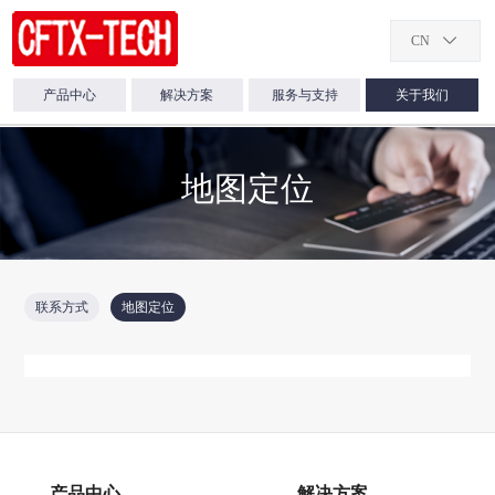
CN

产品中心
解决方案
服务与支持
关于我们
100G光模块
保偏跳线 Polarizatio
CFTX-MTP/MPO-LC
百千兆 SFP 1光8电
CFTX-1U-DWDM-BA
CFTX-EDFA-BA/LA/
光模块&高速线缆

光纤扩容
公司介绍
技术支持
光纤传输
服务支持
新闻中心
Maintaining Fiber P
换机
QSFP-100G-ZR4-AL
cord
相干100G DWDM传输系统
企业文化
资料下载
MLAG网络优化解决方案
OEM服务
产品动态
QSFP-100G-ER4-AL
光器件
地图定位

10G DWDM长距传输解决方案
品质承诺
技术博文
MLAG网络优化解决方案
售后服务
公司新闻
QSFP-100G-LR4-AL
CFTX-MTP/MPO-OM
CFTX-DCM
百千兆 SFP 1光4电
供应商管理
测试中心
保修服务
行业资讯
光纤&光缆

QSFP-100G-SR4-AL
Patch cord
保偏光开关 Polarizati
换机
服务体验
视频中心
Maintaining Optical
网络交换设备

CFTX-MTP/MPO-Loo
CFTX-1U-DM04
联系方式
地图定位
百千兆1x9-2光6电工
Patch cord
光纤放大器
10G光模块
保偏200G密集波分复

机
Polarization Maintai
SFP-10G-SR
200G DWDM
光传输平台

CFTX-EDFA-SOA
SFP-10G-LR
SFP-10G-ER
百千兆1x9-1光1电工
机
SFP-10G-ZR
保偏准直器 Polarizati
Maintaining Collima
SFP-10G-DWDM-40KM
SFP-10G-DWDM-80KM
产品中心
解决方案