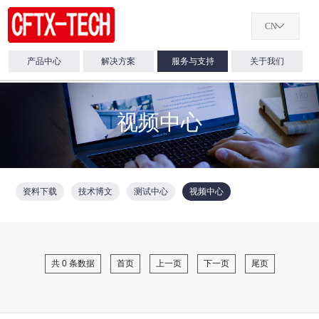
CN

产品中心
解决方案
服务与支持
关于我们
100G光模块
保偏跳线 Polarizatio
CFTX-MTP/MPO-LC
百千兆 SFP 1光8电
CFTX-1U-DWDM-BA
CFTX-EDFA-BA/LA/
光模块&高速线缆

光纤扩容
公司介绍
技术支持
光纤传输
服务支持
新闻中心
Maintaining Fiber P
换机
QSFP-100G-ZR4-AL
cord
相干100G DWDM传输系统
企业文化
资料下载
MLAG网络优化解决方案
OEM服务
产品动态
QSFP-100G-ER4-AL
光器件

视频中心
10G DWDM长距传输解决方案
品质承诺
技术博文
MLAG网络优化解决方案
售后服务
公司新闻
QSFP-100G-LR4-AL
CFTX-MTP/MPO-OM
CFTX-DCM
百千兆 SFP 1光4电
供应商管理
测试中心
保修服务
行业资讯
光纤&光缆

QSFP-100G-SR4-AL
Patch cord
保偏光开关 Polarizati
换机
服务体验
视频中心
Maintaining Optical
网络交换设备

资料下载
技术博文
测试中心
视频中心
CFTX-MTP/MPO-Loo
CFTX-1U-DM04
百千兆1x9-2光6电工
Patch cord
光纤放大器
10G光模块
保偏200G密集波分复

机
Polarization Maintai
SFP-10G-SR
200G DWDM
光传输平台

CFTX-EDFA-SOA
SFP-10G-LR
SFP-10G-ER
百千兆1x9-1光1电工
共 0 条数据
首页
上一页
下一页
尾页
机
SFP-10G-ZR
保偏准直器 Polarizati
Maintaining Collima
SFP-10G-DWDM-40KM
SFP-10G-DWDM-80KM