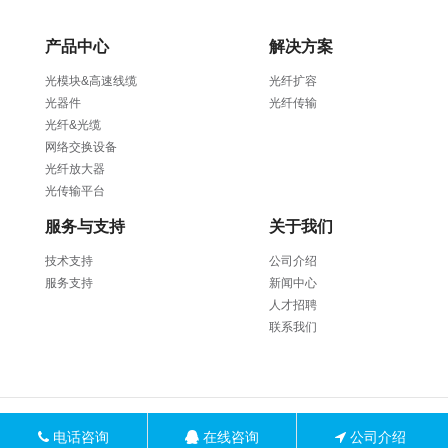
SFP-10G-CWDM-40KM
SFP-10G-CWDM-80KM
产品中心
解决方案
SFP-10G-BIDI-27/33nm
10KM/20KM
光模块&高速线缆
光纤扩容
SFP-10G-BIDI-27/33nm
光器件
光纤传输
40KM
光纤&光缆
SFP-10G-BIDI-27/33nm
60KM
网络交换设备
光纤放大器
光传输平台
服务与支持
关于我们
技术支持
公司介绍
服务支持
新闻中心
人才招聘
DAC/AOC 分支线缆
联系我们
10G DAC SFP+ TO SF
25G DAC SFP28 TO S
40G DAC QSFP+ TO 
100G DAC QSFP28 TO
QSFP28
电话咨询
在线咨询
公司介绍